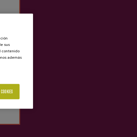
ación
de sus
el contenido
donos además
 COOKIES