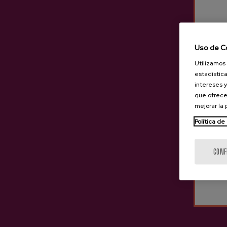
Uso de C
Utilizamos 
estadística
intereses y
que ofrece
mejorar la
Política de
CONF