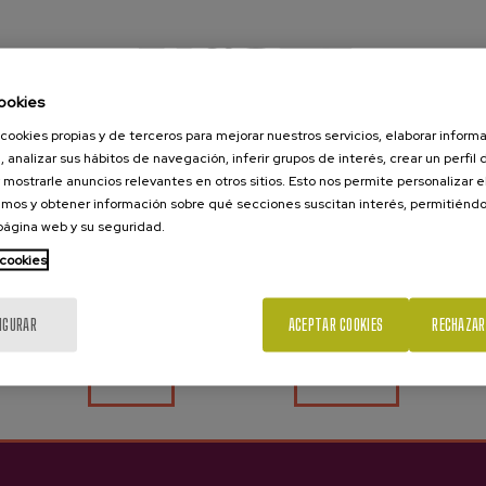
ookies
cookies propias y de terceros para mejorar nuestros servicios, elaborar inform
, analizar sus hábitos de navegación, inferir grupos de interés, crear un perfil 
 mostrarle anuncios relevantes en otros sitios. Esto nos permite personalizar 
mos y obtener información sobre qué secciones suscitan interés, permitién
 página web y su seguridad.
¿Eres mayor de edad?
 cookies
IGURAR
ACEPTAR COOKIES
RECHAZAR
Sí
No