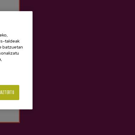
eko,
es-taldeak
ne batzuetan
sonalizatu
a,
BAZTERTU