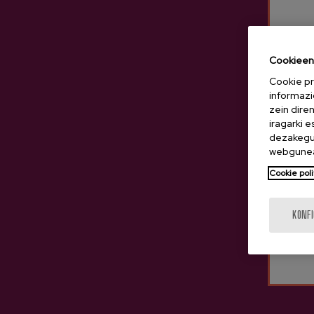
Cookieen 
Cookie pr
informazi
zein dire
iragarki 
dezakegu 
webgunea
Cookie poli
KONF