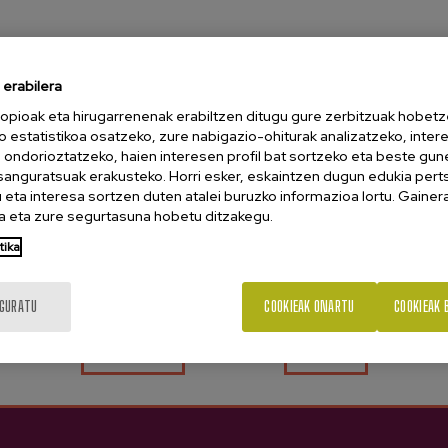
erabilera
opioak eta hirugarrenenak erabiltzen ditugu gure zerbitzuak hobetz
o estatistikoa osatzeko, zure nabigazio-ohiturak analizatzeko, inter
n ondorioztatzeko, haien interesen profil bat sortzeko eta beste gu
esanguratsuak erakusteko. Horri esker, eskaintzen dugun edukia pert
eta interesa sortzen duten atalei buruzko informazioa lortu. Gainer
 eta zure segurtasuna hobetu ditzakegu.
18 urte dituzu?
tika
IGURATU
COOKIEAK ONARTU
COOKIEAK 
Bai
Ez